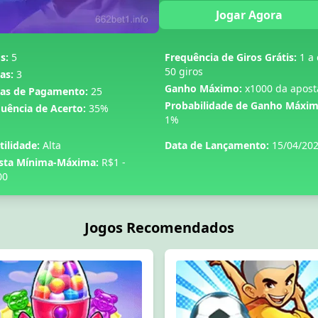
Jogar Agora
s:
5
Frequência de Giros Grátis:
1 a 
50 giros
as:
3
Ganho Máximo:
x1000 da apost
has de Pagamento:
25
Probabilidade de Ganho Máxim
uência de Acerto:
35%
1%
tilidade:
Alta
Data de Lançamento:
15/04/20
sta Mínima-Máxima:
R$1 -
00
Jogos Recomendados