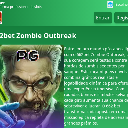
bet
🌐
Escolhe
forma profissional de slots
Entrar
Regis
2bet Zombie Outbreak
Entre em um mundo pós-apocalíp
com o 662bet Zombie Outbreak, 
sua coragem será testada contra
hordas de zumbis sedentos por
sangue. Este caça-níqueis envolv
combina gráficos realistas e
jogabilidade dinâmica para ofere
uma experiência imersiva. Com
rodadas bônus e símbolos selvag
cada giro aumenta sua chance d
sobreviver e lucrar. O 662 bet
transforma cada aposta em uma
missão épica repleta de adrenali
grandes prêmios.