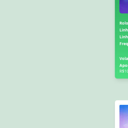
Rolo
Linh
Lin
Freq
Vola
Apo
R$1