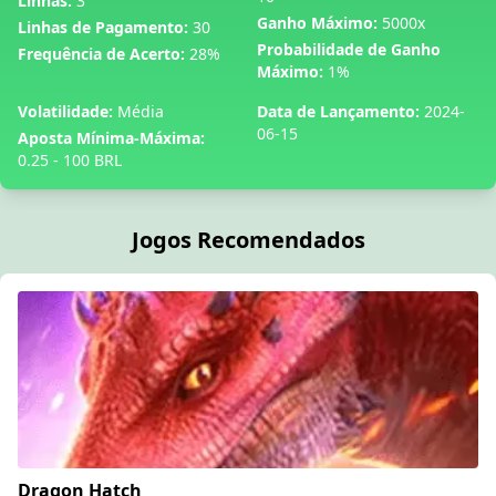
Linhas:
3
Ganho Máximo:
5000x
Linhas de Pagamento:
30
Probabilidade de Ganho
Frequência de Acerto:
28%
Máximo:
1%
Volatilidade:
Média
Data de Lançamento:
2024-
06-15
Aposta Mínima-Máxima:
0.25 - 100 BRL
Jogos Recomendados
Dragon Hatch