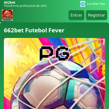
662bet
🌐
Escolher País
Plataforma profissional de slots
Entrar
Registrar
662bet Futebol Fever