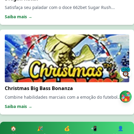
Satisfaça seu paladar com o doce 662bet Sugar Rush...
Saiba mais →
Christmas Big Bass Bonanza
Combine habilidades marciais com a emoção do futebol...
Saiba mais →
🏠
🎉
💰
📲
👤