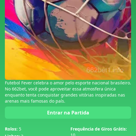
Futebol Fever celebra o amor pelo esporte nacional brasileiro.
No 662bet, você pode aproveitar essa atmosfera única
enquanto tenta conquistar grandes vitórias inspiradas nas
arenas mais famosas do país.
Entrar na Partida
Rolos:
5
Frequência de Giros Grátis:
10