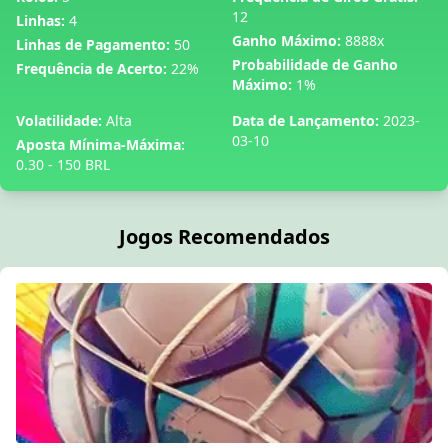
12
Linhas:
4
Ganho Máximo:
8888x
Linhas de Pagamento:
50
Probabilidade de Ganho
Frequência de Acerto:
22%
Máximo:
1%
Volatilidade:
Alta
Data de Lançamento:
2023-
03-10
Aposta Mínima-Máxima:
0.30 - 150 BRL
Jogos Recomendados