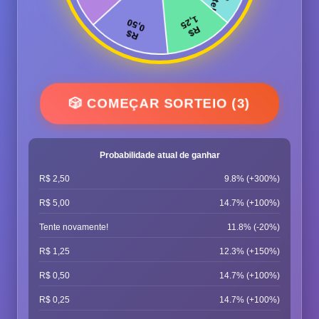
🎲 COMEÇAR SORTEIO (3)
Probabilidade atual de ganhar
R$ 2,50
9.8% (+300%)
R$ 5,00
14.7% (+100%)
Tente novamente!
11.8% (-20%)
R$ 1,25
12.3% (+150%)
R$ 0,50
14.7% (+100%)
R$ 0,25
14.7% (+100%)